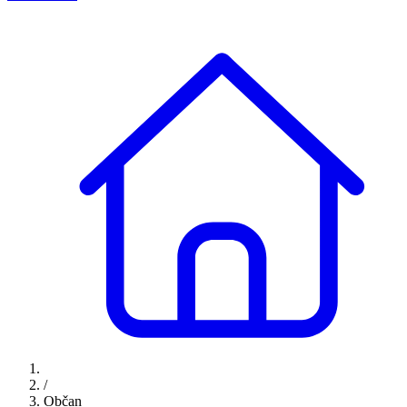
/
Občan