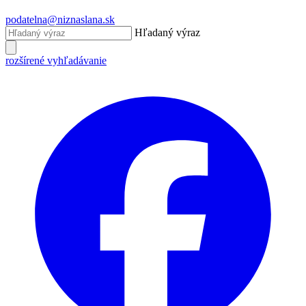
podatelna@niznaslana.sk
Hľadaný výraz
rozšírené vyhľadávanie