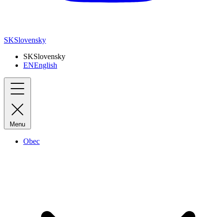
SK
Slovensky
SK
Slovensky
EN
English
Menu
Obec