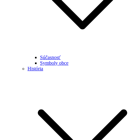
Súčasnosť
Symboly obce
História