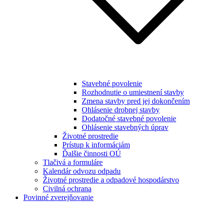
Stavebné povolenie
Rozhodnutie o umiestnení stavby
Zmena stavby pred jej dokončením
Ohlásenie drobnej stavby
Dodatočné stavebné povolenie
Ohlásenie stavebných úprav
Životné prostredie
Prístup k informáciám
Ďalšie činnosti OÚ
Tlačivá a formuláre
Kalendár odvozu odpadu
Životné prostredie a odpadové hospodárstvo
Civilná ochrana
Povinné zverejňovanie