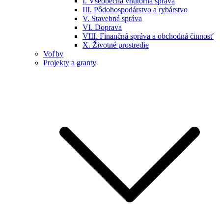
I. Všeobecná vnútorná správa
III. Pôdohospodárstvo a rybárstvo
V. Stavebná správa
VI. Doprava
VIII. Finančná správa a obchodná činnosť
X. Životné prostredie
Voľby
Projekty a granty