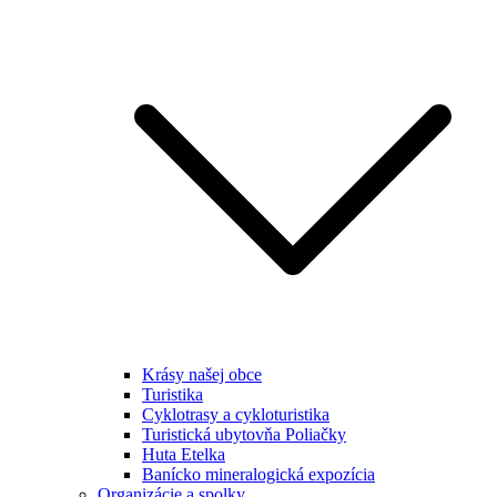
Krásy našej obce
Turistika
Cyklotrasy a cykloturistika
Turistická ubytovňa Poliačky
Huta Etelka
Banícko mineralogická expozícia
Organizácie a spolky