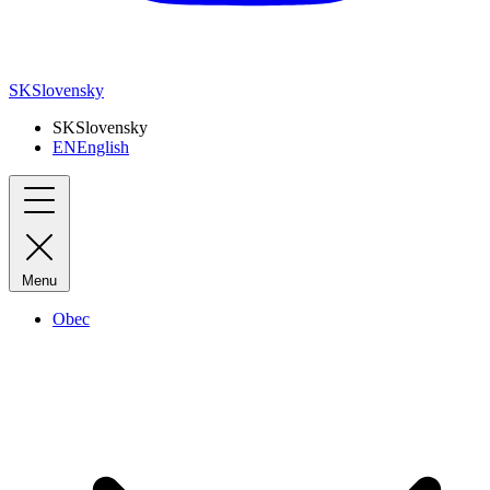
SK
Slovensky
SK
Slovensky
EN
English
Menu
Obec