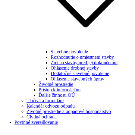
Stavebné povolenie
Rozhodnutie o umiestnení stavby
Zmena stavby pred jej dokončením
Ohlásenie drobnej stavby
Dodatočné stavebné povolenie
Ohlásenie stavebných úprav
Životné prostredie
Prístup k informáciám
Ďalšie činnosti OÚ
Tlačivá a formuláre
Kalendár odvozu odpadu
Životné prostredie a odpadové hospodárstvo
Civilná ochrana
Povinné zverejňovanie