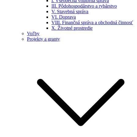
I. Všeobecná vnútorná správa
III. Pôdohospodárstvo a rybárstvo
V. Stavebná správa
VI. Doprava
VIII. Finančná správa a obchodná činnosť
X. Životné prostredie
Voľby
Projekty a granty