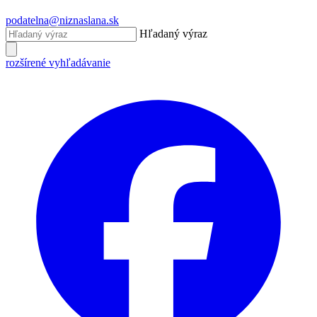
podatelna@niznaslana.sk
Hľadaný výraz
rozšírené vyhľadávanie