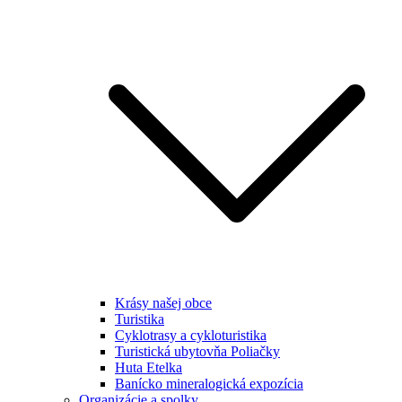
Krásy našej obce
Turistika
Cyklotrasy a cykloturistika
Turistická ubytovňa Poliačky
Huta Etelka
Banícko mineralogická expozícia
Organizácie a spolky