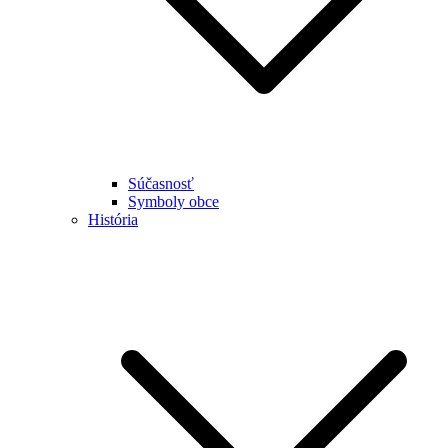
Súčasnosť
Symboly obce
História