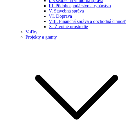
I. Všeobecná vnútorná správa
III. Pôdohospodárstvo a rybárstvo
V. Stavebná správa
VI. Doprava
VIII. Finančná správa a obchodná činnosť
X. Životné prostredie
Voľby
Projekty a granty