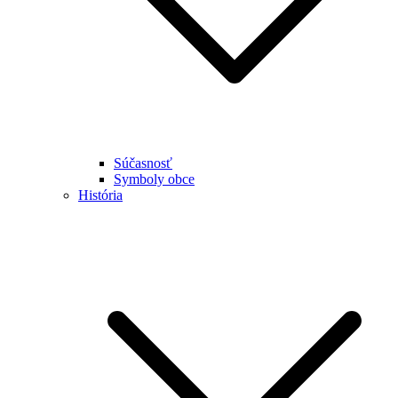
Súčasnosť
Symboly obce
História