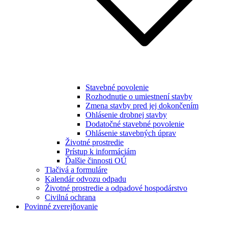
Stavebné povolenie
Rozhodnutie o umiestnení stavby
Zmena stavby pred jej dokončením
Ohlásenie drobnej stavby
Dodatočné stavebné povolenie
Ohlásenie stavebných úprav
Životné prostredie
Prístup k informáciám
Ďalšie činnosti OÚ
Tlačivá a formuláre
Kalendár odvozu odpadu
Životné prostredie a odpadové hospodárstvo
Civilná ochrana
Povinné zverejňovanie