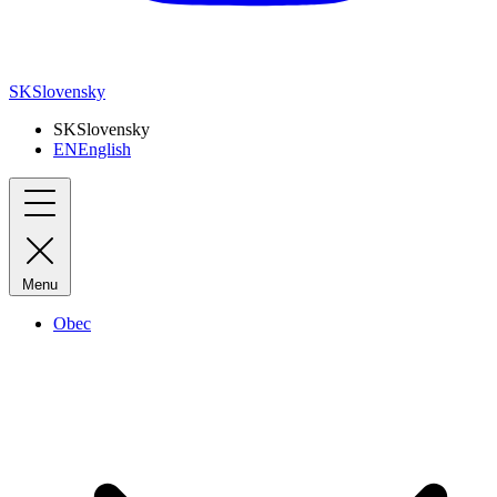
SK
Slovensky
SK
Slovensky
EN
English
Menu
Obec