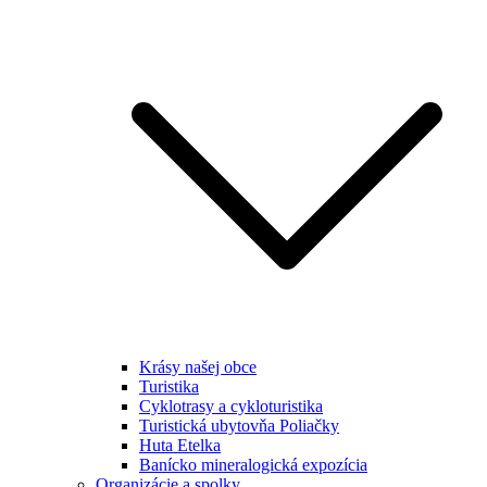
Krásy našej obce
Turistika
Cyklotrasy a cykloturistika
Turistická ubytovňa Poliačky
Huta Etelka
Banícko mineralogická expozícia
Organizácie a spolky