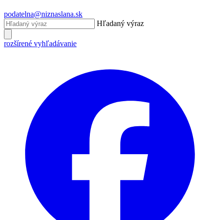
podatelna@niznaslana.sk
Hľadaný výraz
rozšírené vyhľadávanie