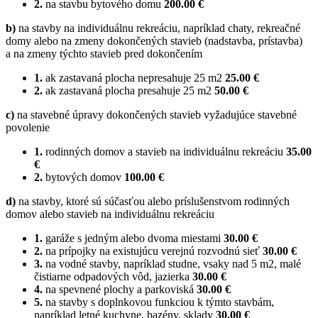
2.
na stavbu bytového domu
200.00 €
b)
na stavby na individuálnu rekreáciu, napríklad chaty, rekreačné
domy alebo na zmeny dokončených stavieb (nadstavba, prístavba)
a na zmeny týchto stavieb pred dokončením
1.
ak zastavaná plocha nepresahuje 25 m2
25.00 €
2.
ak zastavaná plocha presahuje 25 m2
50.00 €
c)
na stavebné úpravy dokončených stavieb vyžadujúce stavebné
povolenie
1.
rodinných domov a stavieb na individuálnu rekreáciu
35.00
€
2.
bytových domov
100.00 €
d)
na stavby, ktoré sú súčasťou alebo príslušenstvom rodinných
domov alebo stavieb na individuálnu rekreáciu
1.
garáže s jedným alebo dvoma miestami
30.00 €
2.
na prípojky na existujúcu verejnú rozvodnú sieť
30.00 €
3.
na vodné stavby, napríklad studne, vsaky nad 5 m2, malé
čistiarne odpadových vôd, jazierka
30.00 €
4.
na spevnené plochy a parkoviská
30.00 €
5.
na stavby s doplnkovou funkciou k týmto stavbám,
napríklad letné kuchyne, bazény, sklady
30.00 €