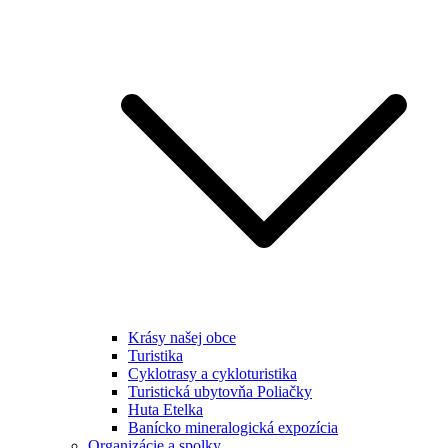
Krásy našej obce
Turistika
Cyklotrasy a cykloturistika
Turistická ubytovňa Poliačky
Huta Etelka
Banícko mineralogická expozícia
Organizácie a spolky