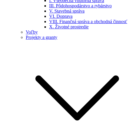
I. Všeobecná vnútorná správa
III. Pôdohospodárstvo a rybárstvo
V. Stavebná správa
VI. Doprava
VIII. Finančná správa a obchodná činnosť
X. Životné prostredie
Voľby
Projekty a granty