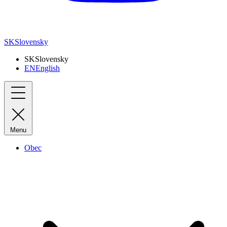
SK
Slovensky
SK
Slovensky
EN
English
Menu
Obec