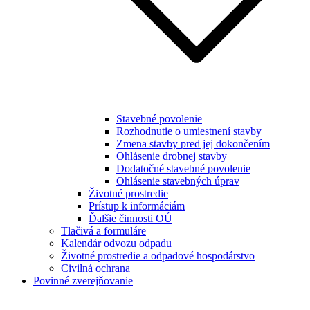
Stavebné povolenie
Rozhodnutie o umiestnení stavby
Zmena stavby pred jej dokončením
Ohlásenie drobnej stavby
Dodatočné stavebné povolenie
Ohlásenie stavebných úprav
Životné prostredie
Prístup k informáciám
Ďalšie činnosti OÚ
Tlačivá a formuláre
Kalendár odvozu odpadu
Životné prostredie a odpadové hospodárstvo
Civilná ochrana
Povinné zverejňovanie