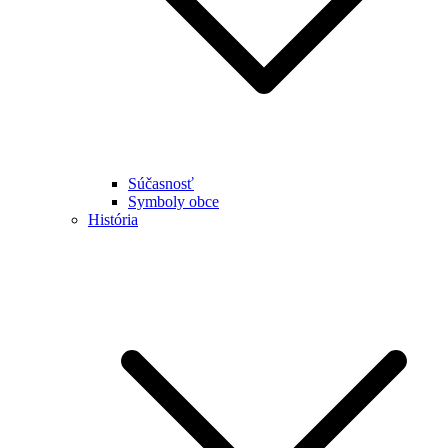
Súčasnosť
Symboly obce
História