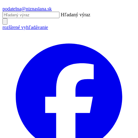
podatelna@niznaslana.sk
Hľadaný výraz
rozšírené vyhľadávanie